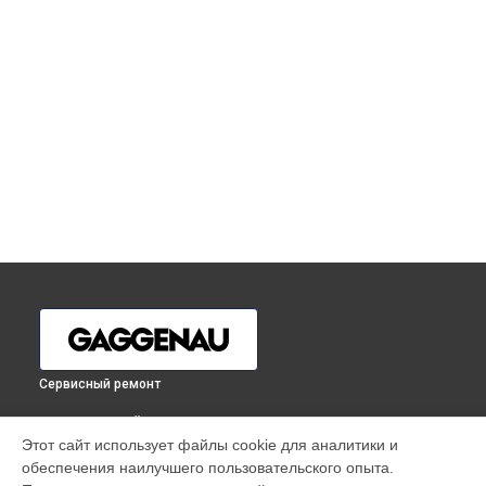
Сервисный ремонт
ВЫБЕРИ СВОЙ ГОРОД
Этот сайт использует файлы cookie для аналитики и
Ремонт стиральной машины Gaggenau в
Москве
обеспечения наилучшего пользовательского опыта.
Ремонт стиральной машины Gaggenau в
Санкт-Петербурге