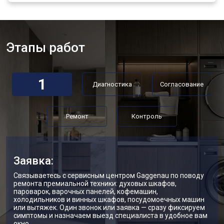
Замена мотора стиральной машины
от 3800 ₽
Заказать
Gaggenau
Ремонт/замена датчика
от 2200 ₽
Заказать
температуры
Этапы работ
Замена ТЭН стиральной машины
от 2300 ₽
Заказать
Gaggenau
Замена блока управления
от 3600 ₽
Заказать
1
Диагностика
Согласование
Замена заливного клапана
от 3250 ₽
Заказать
Ремонт
Контроль
Замена заливного шланга
от 2150 ₽
Заказать
Замена прессостата
от 3350 ₽
Заказать
Заявка:
Замена сливного насоса
от 3450 ₽
Заказать
Связываетесь с сервисным центром Gaggenau по поводу
Замена сливного шланга
от 2100 ₽
Заказать
ремонта премиальной техники: духовых шкафов,
пароварок, варочных панелей, кофемашин,
Замена циркуляционного насоса
от 3800 ₽
Заказать
холодильников и винных шкафов, посудомоечных машин
или вытяжек. Один звонок или заявка — сразу фиксируем
Замена УБЛ стиральной машины
симптомы и назначаем выезд специалиста в удобное вам
от 2100 ₽
Заказать
Gaggenau
окно.